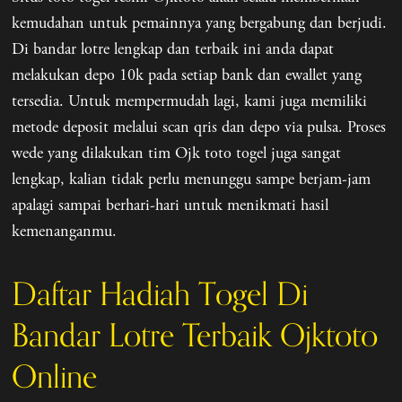
kemudahan untuk pemainnya yang bergabung dan berjudi.
Di bandar lotre lengkap dan terbaik ini anda dapat
melakukan depo 10k pada setiap bank dan ewallet yang
tersedia. Untuk mempermudah lagi, kami juga memiliki
metode deposit melalui scan qris dan depo via pulsa. Proses
wede yang dilakukan tim Ojk toto togel juga sangat
lengkap, kalian tidak perlu menunggu sampe berjam-jam
apalagi sampai berhari-hari untuk menikmati hasil
kemenanganmu.
Daftar Hadiah Togel Di
Bandar Lotre Terbaik Ojktoto
Online