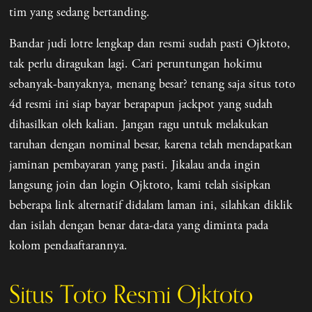
tim yang sedang bertanding.
Bandar judi lotre lengkap dan resmi sudah pasti Ojktoto,
tak perlu diragukan lagi. Cari peruntungan hokimu
sebanyak-banyaknya, menang besar? tenang saja situs toto
4d resmi ini siap bayar berapapun jackpot yang sudah
dihasilkan oleh kalian. Jangan ragu untuk melakukan
taruhan dengan nominal besar, karena telah mendapatkan
jaminan pembayaran yang pasti. Jikalau anda ingin
langsung join dan login Ojktoto, kami telah sisipkan
beberapa link alternatif didalam laman ini, silahkan diklik
dan isilah dengan benar data-data yang diminta pada
kolom pendaaftarannya.
Situs Toto Resmi Ojktoto